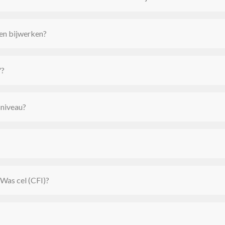
 en bijwerken?
"?
niveau?
tWas cel (CFI)?