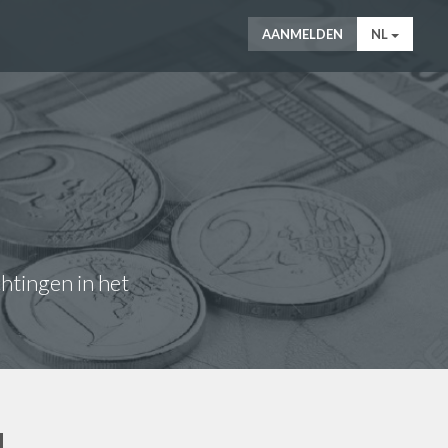
AANMELDEN
NL
chtingen in het
N