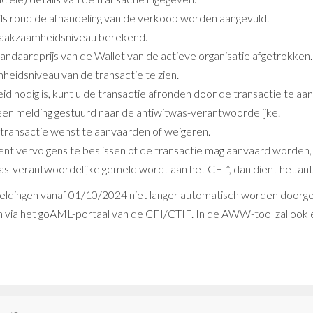
ils rond de afhandeling van de verkoop worden aangevuld.
waakzaamheidsniveau berekend.
andaardprijs van de Wallet van de actieve organisatie afgetrokken.
mheidsniveau van de transactie te zien.
odig is, kunt u de transactie afronden door de transactie te aan
n melding gestuurd naar de antiwitwas-verantwoordelijke.
 transactie wenst te aanvaarden of weigeren.
nt vervolgens te beslissen of de transactie mag aanvaard worden, 
was-verantwoordelijke gemeld wordt aan het CFI*, dan dient het a
 meldingen vanaf 01/10/2024 niet langer automatisch worden doorg
n via het goAML-portaal van de CFI/CTIF. In de AWW-tool zal ook 