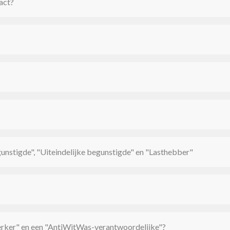
act?
unstigde", "Uiteindelijke begunstigde" en "Lasthebber"
erker" en een "AntiWitWas-verantwoordelijke"?