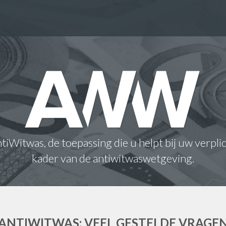
iWitwas, de toepassing die u helpt bij uw verpli
kader van de antiwitwaswetgeving.
ANTIWITWAS: VEEL GESTELDE VRAGE