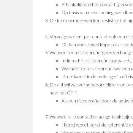
Afhankelijk van het contact (persoon
Op basis van de screening, wordt 
De kantoormedewerker beslist zelf of hij 
Vervolgens dient per contact ook een ris
Dit kan voor zowel koper of als ver
Wanneer een risicoprofiel geen verhoogde
Indien u het risicoprofiel aanvaardt
Wanneer een risicoprofiel wel een
U motiveert in de melding of u dit r
De antiwitwasverantwoordelijke dient ve
naar het CFI*.
Als een risicoprofiel door de anti
Wanneer alle contacten aangemaakt zijn e
Hierbij wordt eerst de referentie en
Vervolgens worden de (eerder financ