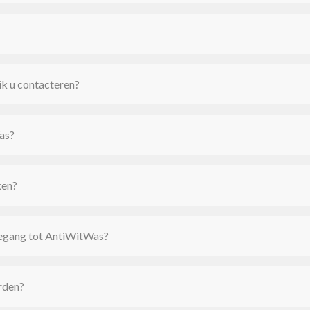
 ik u contacteren?
as?
ken?
toegang tot AntiWitWas?
rden?