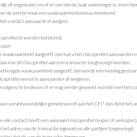
lijk of organisatie) en of er een derde zaak aanbrenger is, moet hi
voor de eerste maal een waakzaamheidsniveau berekend.
het contact aanvaardt of weigert.
icoprofiel te worden berekend.
koper.
 waakzaamheid aangeeft, dan kan u het risicoprofiel aanvaarden o
, dan kan dit risicoprofiel aan een transactie toegevoegd worden.
 verhoogde waakzaamheid aangeeft, dan wordt een melding gestuur
isicoprofiel wenst te aanvaarden of weigeren.
rvolgens te beslissen of er mag verder gewerkt worden met het co
witwas-verantwoordelijke gemeld wordt aan het CFI* dan dient het
n elk contact heeft een aanvaard risicoprofiel (koper of verkoper
 het adres van de transactie ingevuld en alle partijen toegevoegd.
iële) details van de transactie ingegeven.