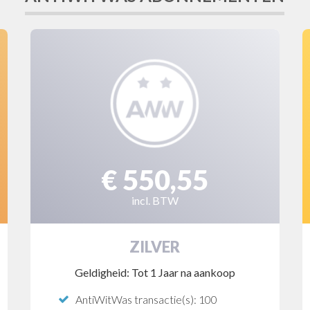
€ 550,55
incl. BTW
ZILVER
Geldigheid: Tot 1 Jaar na aankoop
AntiWitWas transactie(s): 100