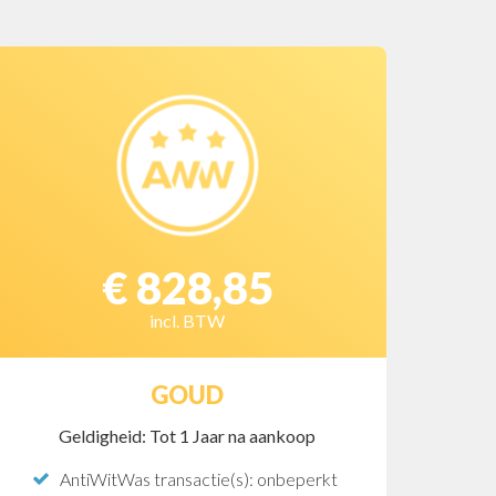
€ 828,85
incl. BTW
GOUD
Geldigheid: Tot 1 Jaar na aankoop
AntiWitWas transactie(s): onbeperkt