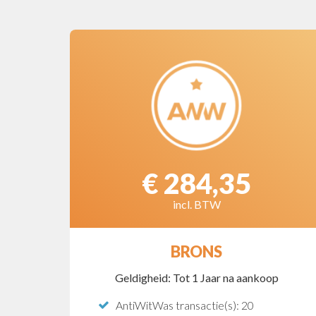
€ 284,35
incl. BTW
BRONS
Geldigheid: Tot 1 Jaar na aankoop
AntiWitWas transactie(s): 20